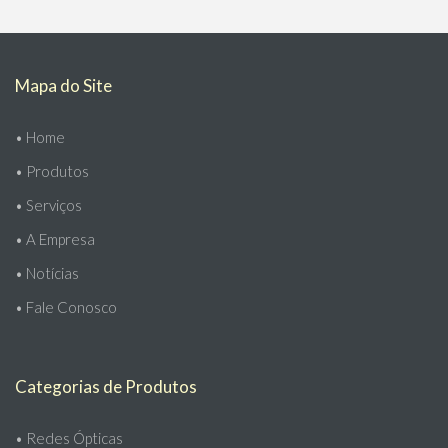
Mapa do Site
•
Home
•
Produtos
•
Serviços
•
A Empresa
•
Notícias
•
Fale Conosco
Categorias de Produtos
•
Redes Ópticas