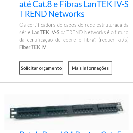
até Cat.8 e Fibras LanTEK IV-S
TREND Networks
Os certificadors de cabos de rede estruturada da
série
LanTEK IV-S
da TREND Networks é o futuro
da certificação de cobre e fibra*. (requer kit(s)
FiberTEK IV
Mais informações