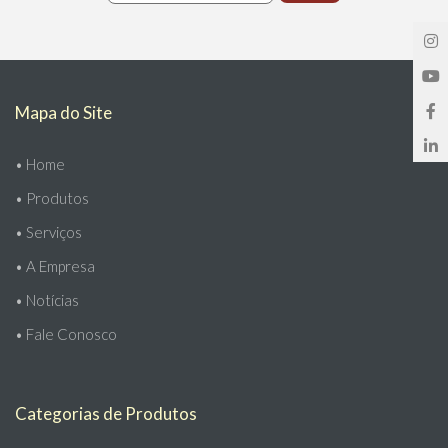
Mapa do Site
•
Home
•
Produtos
•
Serviços
•
A Empresa
•
Notícias
•
Fale Conosco
Categorias de Produtos