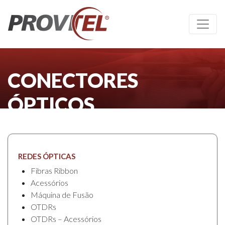
CONECTORES
ÓPTICOS
REDES ÓPTICAS
Fibras Ribbon
Acessórios
Máquina de Fusão
OTDRs
OTDRs – Acessórios