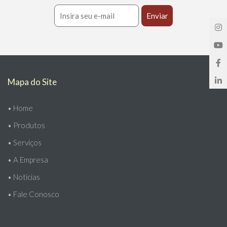
Mapa do Site
•
Home
•
Produtos
•
Serviços
•
A Empresa
•
Notícias
•
Fale Conosco