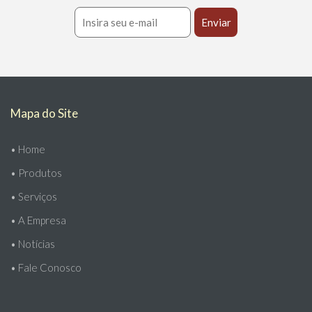
Mapa do Site
•
Home
•
Produtos
•
Serviços
•
A Empresa
•
Notícias
•
Fale Conosco