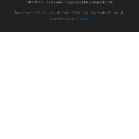
PROVITEL Telecomunicações e Eletricidade LTDA
Rua: Orense, 76 - Casa Verde Cep: 02540-030 - São Paulo-SP - Brasil |
Desenvolvido por
Criaturo