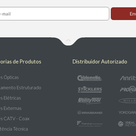
orias de Produtos
Distribuidor Autorizado
s Ópticas
amento Estruturado
 Elétricas
s Externas
s CATV - Coax
tência Técnica