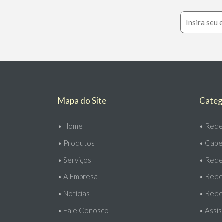
Mapa do Site
Categ
•
Home
•
Rede
•
Produtos
•
Cabe
•
Serviços
•
Redes
•
A Empresa
•
Rede
•
Notícias
•
Rede
•
Fale Conosco
•
Assis