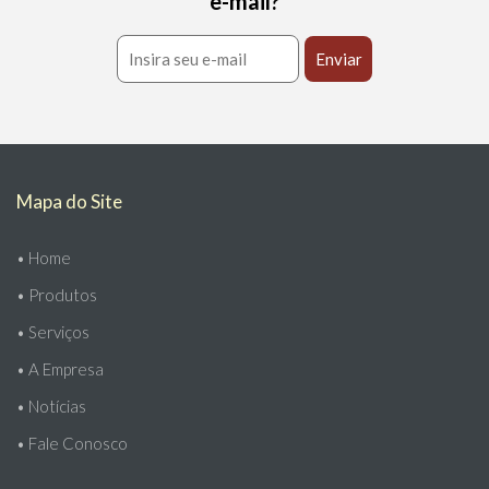
e-mail?
Mapa do Site
•
Home
•
Produtos
•
Serviços
•
A Empresa
•
Notícias
•
Fale Conosco