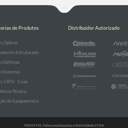
orias de Produtos
Distribuidor Autorizado
s Ópticas
amento Estruturado
 Elétricas
s Externas
s CATV - Coax
tência Técnica
ção de Equipamentos
PROVITEL Telecomunicações e Eletricidade LTDA