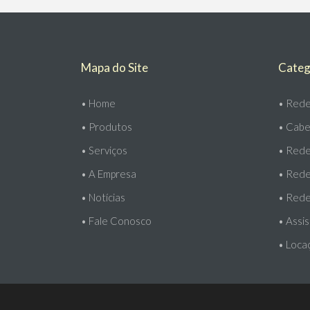
Mapa do Site
Categ
•
Home
•
Rede
•
Produtos
•
Cabe
•
Serviços
•
Redes
•
A Empresa
•
Rede
•
Notícias
•
Rede
•
Fale Conosco
•
Assis
•
Loca