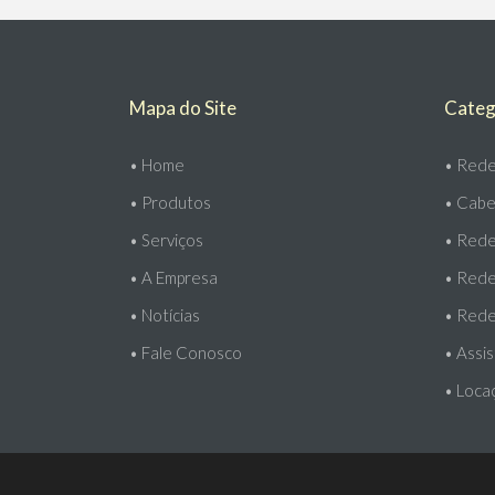
Mapa do Site
Categ
•
Home
•
Rede
•
Produtos
•
Cabe
•
Serviços
•
Redes
•
A Empresa
•
Rede
•
Notícias
•
Rede
•
Fale Conosco
•
Assis
•
Loca