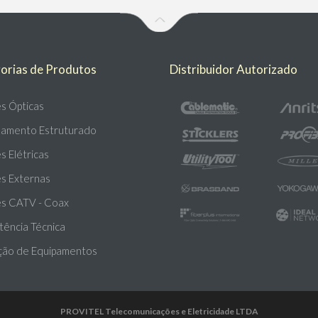
orias de Produtos
Distribuidor Autorizado
s Ópticas
amento Estruturado
 Elétricas
s Externas
s CATV - Coax
tência Técnica
ção de Equipamentos
PROVITEL Telecomunicações e Eletricidade LTDA