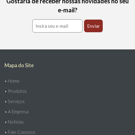
Gostaria de receber nossas novidades no seu
e-mail?
Mapa do Site
•
Home
•
Produtos
•
Serviços
•
A Empresa
•
Notícias
•
Fale Conosco